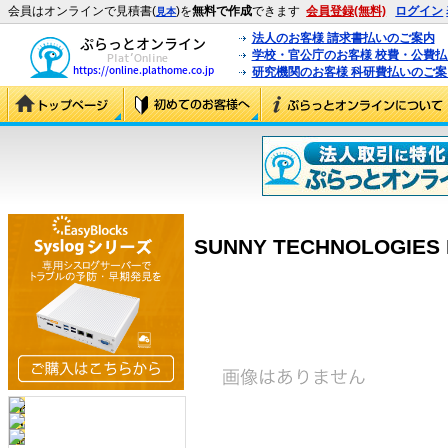
会員はオンラインで見積書(
)を
無料で作成
できます
会員登録(無料)
ログイン
見本
法人のお客様 請求書払いのご案内
学校・官公庁のお客様 校費・公費
研究機関のお客様 科研費払いのご案
SUNNY TECHNOLOGIES E