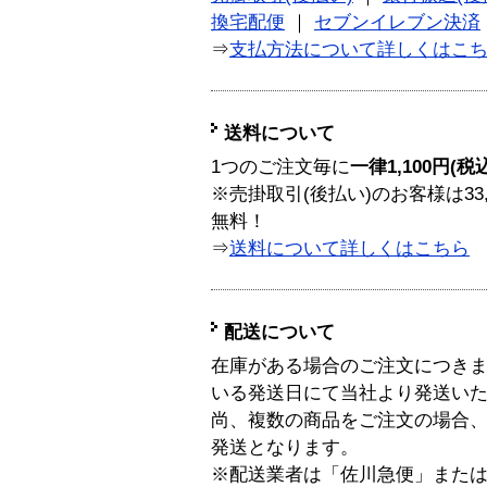
換宅配便
｜
セブンイレブン決済
⇒
支払方法について詳しくはこ
送料について
1つのご注文毎に
一律1,100円(税
※売掛取引(後払い)のお客様は33
無料！
⇒
送料について詳しくはこちら
配送について
在庫がある場合のご注文につき
いる発送日にて当社より発送い
尚、複数の商品をご注文の場合
発送となります。
※配送業者は「佐川急便」また