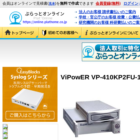
会員はオンラインで見積書(
)を
無料で作成
できます
会員登録(無料)
ログイン
見本
法人のお客様 請求書払いのご案内
学校・官公庁のお客様 校費・公費
研究機関のお客様 科研費払いのご案
ViPowER VP-410KP2FU-1