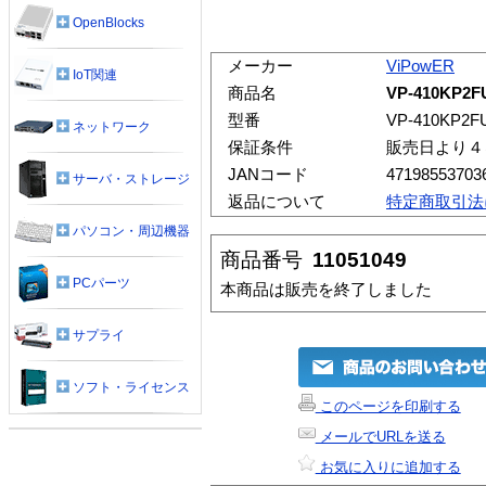
OpenBlocks
メーカー
ViPowER
IoT関連
商品名
VP-410KP2F
型番
VP-410KP2F
ネットワーク
保証条件
販売日より４
JANコード
47198553703
サーバ・ストレージ
返品について
特定商取引法
パソコン・周辺機器
商品番号
11051049
PCパーツ
本商品は販売を終了しました
サプライ
ソフト・ライセンス
このページを印刷する
メールでURLを送る
お気に入りに追加する