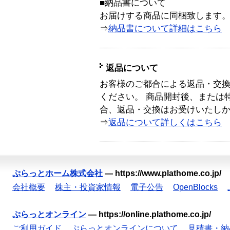
■納品書について
お届けする商品に同梱致します
⇒
納品書について詳細はこちら
返品について
お客様のご都合による返品・交
ください。 商品開封後、または
合、返品・交換はお受けいたし
⇒
返品について詳しくはこちら
ぷらっとホーム株式会社
—
https://www.plathome.co.jp/
会社概要
株主・投資家情報
電子公告
OpenBlocks
ぷらっとオンライン
—
https://online.plathome.co.jp/
ご利用ガイド
ぷらっとオンラインについて
見積書・納