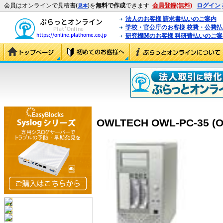
会員はオンラインで見積書(
)を
無料で作成
できます
会員登録(無料)
ログイン
見本
法人のお客様 請求書払いのご案内
学校・官公庁のお客様 校費・公費
研究機関のお客様 科研費払いのご案
OWLTECH OWL-PC-35 (O