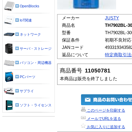
OpenBlocks
メーカー
JUSTY
IoT関連
商品名
TH7902BL-3
型番
TH7902BL-3
ネットワーク
保証条件
初期不良対応
JANコード
49331934358
サーバ・ストレージ
返品について
特定商取引法
パソコン・周辺機器
商品番号
11050781
PCパーツ
本商品は販売を終了しました
サプライ
ソフト・ライセンス
このページを印刷する
メールでURLを送る
お気に入りに追加する