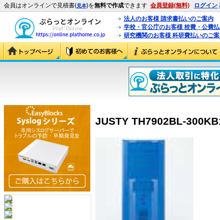
会員はオンラインで見積書(
)を
無料で作成
できます
会員登録(無料)
ログイン
見本
法人のお客様 請求書払いのご案内
学校・官公庁のお客様 校費・公費
研究機関のお客様 科研費払いのご案
JUSTY TH7902BL-300KB