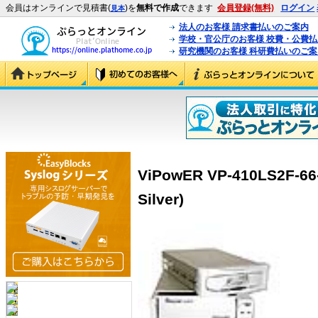
会員はオンラインで見積書(
)を
無料で作成
できます
会員登録(無料)
ログイン
見本
法人のお客様 請求書払いのご案内
学校・官公庁のお客様 校費・公費
研究機関のお客様 科研費払いのご案
ViPowER VP-410LS2F-66-
Silver)