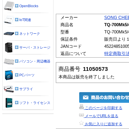
OpenBlocks
メーカー
SONG CHE
IoT関連
商品名
TQ-700Mk5/
型番
TQ-700Mk5/
ネットワーク
保証条件
販売日より
JANコード
4522485100
サーバ・ストレージ
返品について
特定商取引
パソコン・周辺機器
商品番号
11050573
PCパーツ
本商品は販売を終了しました
サプライ
ソフト・ライセンス
このページを印刷する
メールでURLを送る
お気に入りに追加する