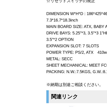
☆リセットスイッチの廃止
DIMENSION W*H*D : 186*425*
7.3*16.7*18.3inch
MAIN BOARD SIZE: ATX, BABY 
DRIVE BAYS: 5.25″*3, 3.5″*3 1″
3.5″*2 OPTION
EXPANSION SLOT: 7 SLOTS
POWER TYPE: PS/2, ATX 410w
METAL: SECC
SHEET MECHANICAL: MEET FC
PACKING: N.W.:7.5KGS, G.W.:8
※納期は別途ご相談ください。
関連リンク