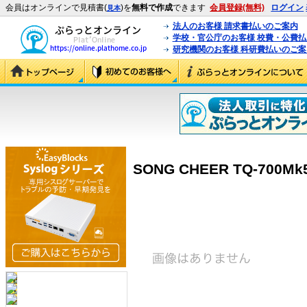
会員はオンラインで見積書(
)を
無料で作成
できます
会員登録(無料)
ログイン
見本
法人のお客様 請求書払いのご案内
学校・官公庁のお客様 校費・公費
研究機関のお客様 科研費払いのご案
SONG CHEER TQ-700Mk5/