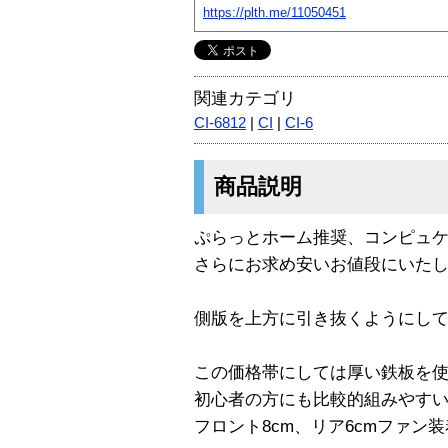
https://plth.me/11050451
関連カテゴリ
CI-6812
|
CI
|
CI-6
商品説明
ぷらっとホーム推奨、コンピュケース
さらにお求め安いお値段にいた
側版を上方に引き抜くようにし
この価格帯にしては厚い鉄板を
初心者の方にも比較的組みやす
フロント8cm、リア6cmファン