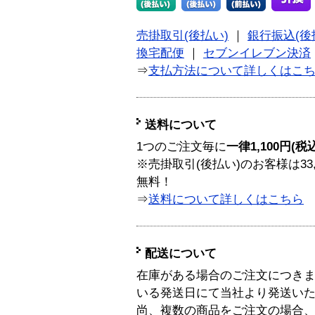
売掛取引(後払い)
｜
銀行振込(後
換宅配便
｜
セブンイレブン決済
⇒
支払方法について詳しくはこ
送料について
1つのご注文毎に
一律1,100円(税
※売掛取引(後払い)のお客様は33
無料！
⇒
送料について詳しくはこちら
配送について
在庫がある場合のご注文につき
いる発送日にて当社より発送い
尚、複数の商品をご注文の場合