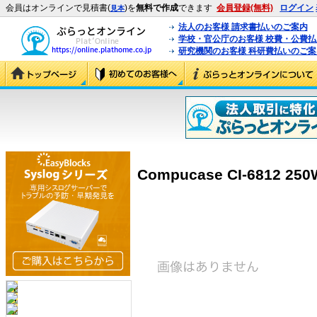
会員はオンラインで見積書(
)を
無料で作成
できます
会員登録(無料)
ログイン
見本
法人のお客様 請求書払いのご案内
学校・官公庁のお客様 校費・公費
研究機関のお客様 科研費払いのご案
Compucase CI-6812 250W