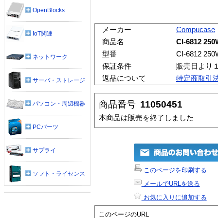
OpenBlocks
メーカー
Compucase
IoT関連
商品名
CI-6812 25
型番
CI-6812 25
ネットワーク
保証条件
販売日より
返品について
特定商取引
サーバ・ストレージ
商品番号
11050451
パソコン・周辺機器
本商品は販売を終了しました
PCパーツ
サプライ
このページを印刷する
ソフト・ライセンス
メールでURLを送る
お気に入りに追加する
このページのURL