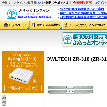
会員はオンラインで見積書(
)を
無料で作成
できます
会員登録(無料)
ログイン
見本
法人のお客様 請求書払いのご案内
学校・官公庁のお客様 校費・公費
研究機関のお客様 科研費払いのご案
OWLTECH ZR-318 (ZR-31