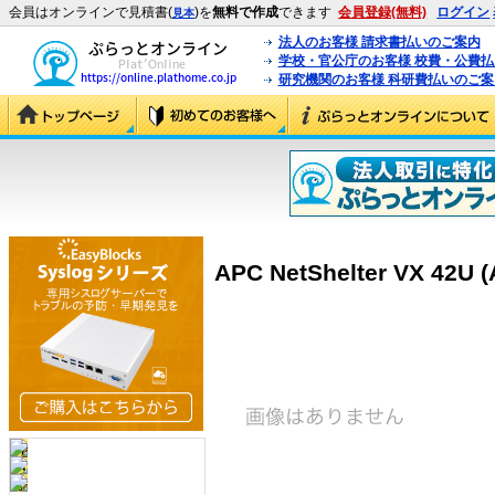
会員はオンラインで見積書(
)を
無料で作成
できます
会員登録(無料)
ログイン
見本
法人のお客様 請求書払いのご案内
学校・官公庁のお客様 校費・公費
研究機関のお客様 科研費払いのご案
APC NetShelter VX 42U 