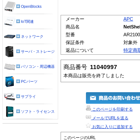
OpenBlocks
メーカー
APC
IoT関連
商品名
NetShe
型番
AR2100
ネットワーク
保証条件
対象外
返品について
特定商
サーバ・ストレージ
商品番号
11040997
パソコン・周辺機器
本商品は販売を終了しました
PCパーツ
サプライ
このページを印刷する
ソフト・ライセンス
メールでURLを送る
お気に入りに追加する
このページのURL