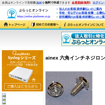
会員はオンラインで見積書(
)を
無料で作成
できます
会員登録(無料)
ログイン
見本
法人のお客様 請求書払いのご案内
学校・官公庁のお客様 校費・公費
研究機関のお客様 科研費払いのご案
ainex 六角インチネジロング