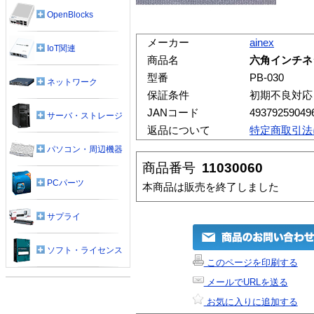
OpenBlocks
メーカー
ainex
IoT関連
商品名
六角インチネ
型番
PB-030
ネットワーク
保証条件
初期不良対応
JANコード
49379259049
サーバ・ストレージ
返品について
特定商取引法
パソコン・周辺機器
商品番号
11030060
PCパーツ
本商品は販売を終了しました
サプライ
ソフト・ライセンス
このページを印刷する
メールでURLを送る
お気に入りに追加する