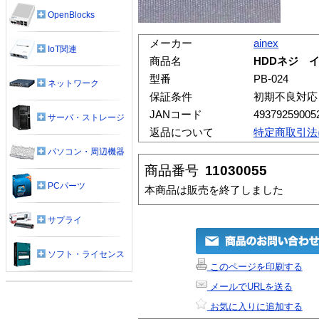
OpenBlocks
メーカー
ainex
IoT関連
商品名
HDDネジ 
型番
PB-024
ネットワーク
保証条件
初期不良対応
JANコード
49379259005
サーバ・ストレージ
返品について
特定商取引法
パソコン・周辺機器
商品番号
11030055
PCパーツ
本商品は販売を終了しました
サプライ
ソフト・ライセンス
このページを印刷する
メールでURLを送る
お気に入りに追加する