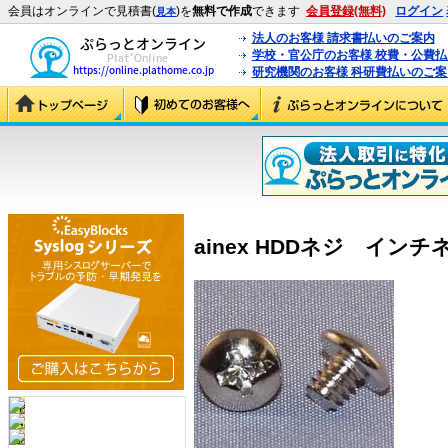
会員はオンラインで見積書(
)を
無料で作成
できます
会員登録(無料)
ログイン
見本
法人のお客様 請求書払いのご案内
学校・官公庁のお客様 校費・公費
研究機関のお客様 科研費払いのご案
ainex HDDネジ インチネジ